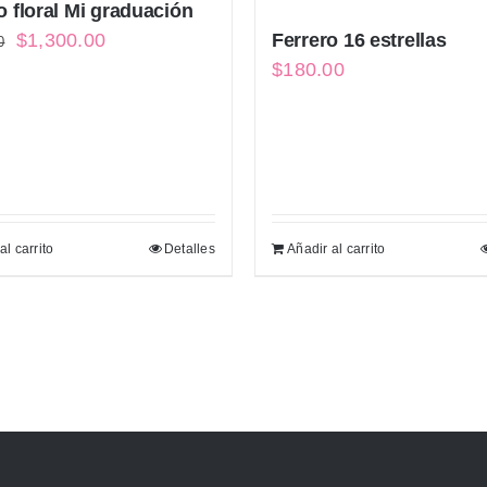
o floral Mi graduación
El
El
$
1,300.00
Ferrero 16 estrellas
0
$
180.00
precio
precio
original
actual
era:
es:
$1,450.00.
$1,300.00.
al carrito
Detalles
Añadir al carrito