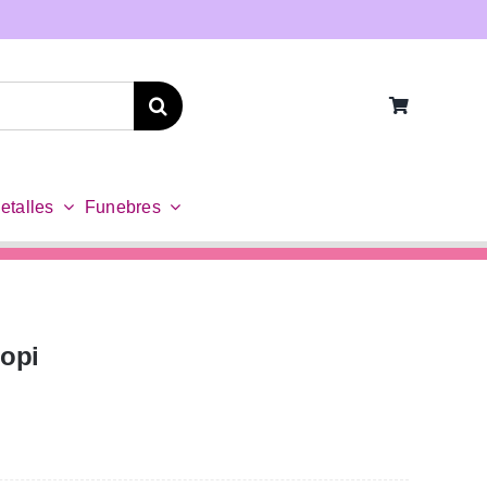
etalles
Funebres
Popi