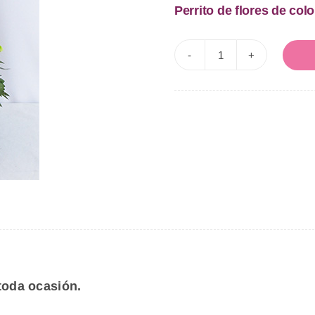
Perrito de flores de colo
Perrito
de
flores
Popi
cantidad
 toda ocasión.