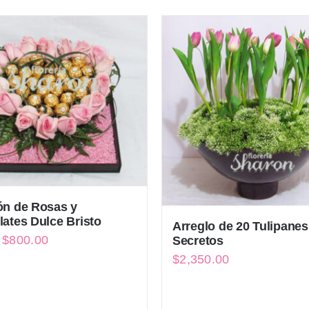
ón de Rosas y
ates Dulce Bristo
Arreglo de 20 Tulipanes
El
El
$
800.00
Secretos
$
2,350.00
precio
precio
original
actual
era:
es: