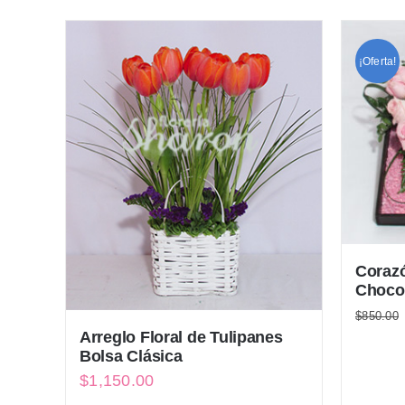
¡Oferta!
Coraz
Chocol
$
850.00
Arreglo Floral de Tulipanes
Bolsa Clásica
$
1,150.00