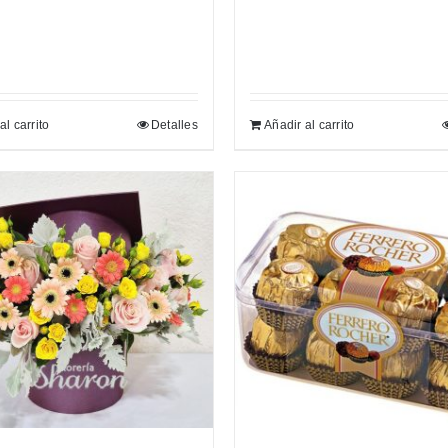
$850.00.
$800.00.
al carrito
Detalles
Añadir al carrito