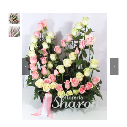
Ellos
Tulipanes
Orquídeas
Tipo de Flor
Por Evento
Detalles
Funebres