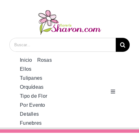
Saltar
al
contenido
Buscar:
Inicio
Rosas
Ellos
Tulipanes
Orquídeas
Toggle
Tipo de Flor
Navigation
Por Evento
Inicio
Detalles
Funebres
Rosas