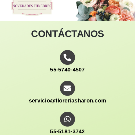
Ellos
Tulipanes
CONTÁCTANOS
Orquídeas
Tipo de Flor
55-5740-4507
Por Evento
servicio@floreriasharon.com
Detalles
Funebres
55-5181-3742