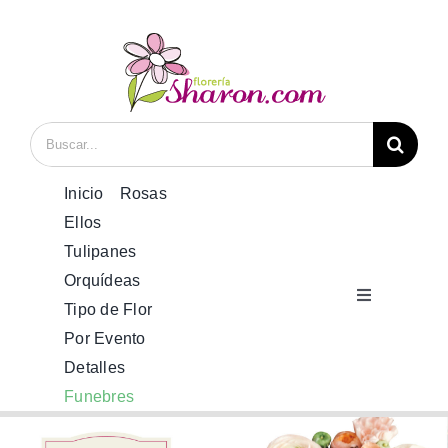
Saltar
al
contenido
Buscar:
Inicio
Rosas
Ellos
Tulipanes
Orquídeas
Toggle
Tipo de Flor
Navigation
Por Evento
Inicio
Detalles
Funebres
Rosas