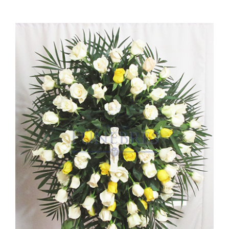
Ellos
Tulipanes
Orquídeas
Tipo de Flor
Por Evento
Detalles
Funebres