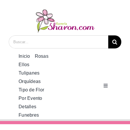
Saltar
al
contenido
Buscar:
Inicio
Rosas
Ellos
Tulipanes
Orquídeas
Toggle
Tipo de Flor
Navigation
Por Evento
Inicio
Detalles
Funebres
Rosas