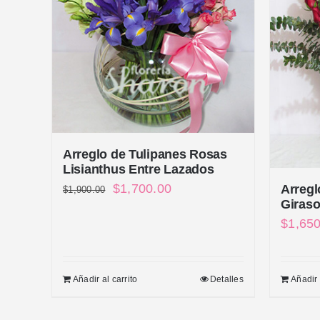
Arreglo de Tulipanes Rosas
Lisianthus Entre Lazados
El
El
$
1,700.00
Arregl
$
1,900.00
Giraso
precio
precio
$
1,65
original
actual
era:
es:
Añadir al carrito
Detalles
Añadir 
$1,900.00.
$1,700.00.