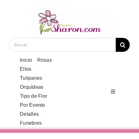
Saltar
al
contenido
Buscar:
Inicio
Rosas
Ellos
Tulipanes
Orquídeas
Toggle
Tipo de Flor
Navigation
Por Evento
Inicio
Detalles
Funebres
Rosas