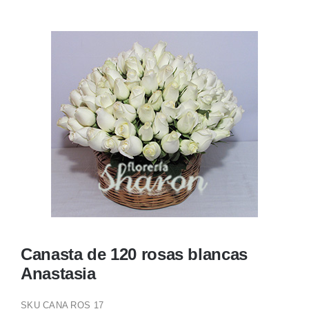
Ellos
Tulipanes
Orquídeas
Tipo de Flor
Por Evento
Detalles
Canasta de 120 rosas blancas
Anastasia
Funebres
SKU
CANA ROS 17