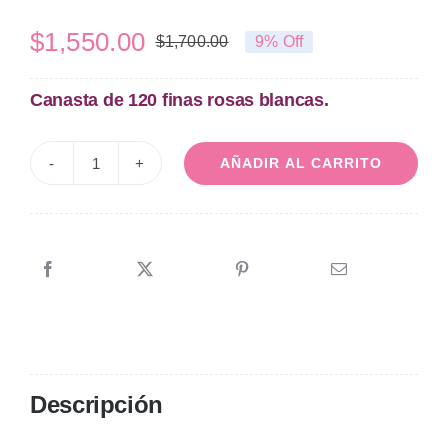
$
1,550.00
$
1,700.00
9% Off
El
El
precio
precio
Canasta de 120 finas rosas blancas.
original
actual
era:
es:
AÑADIR AL CARRITO
$1,700.00.
$1,550.00.
Canasta
de
120
rosas
blancas
Anastasia
cantidad
Descripción