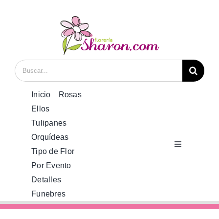
Saltar
al
contenido
Buscar:
Inicio
Rosas
Ellos
Tulipanes
Orquídeas
Toggle
Tipo de Flor
Navigation
Por Evento
Inicio
Detalles
Funebres
Rosas