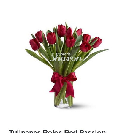
Ellos
Tulipanes
Orquídeas
Tipo de Flor
Por Evento
Detalles
Funebres
Tulipanes Rojos Red Passion