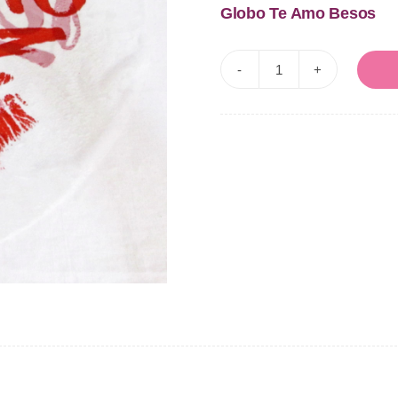
Globo Te Amo Besos
Te
Amo
Besos
cantidad