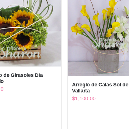
o de Girasoles Día
do
Arreglo de Calas Sol de
00
Vallarta
$
1,100.00