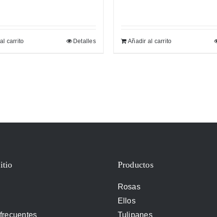
al carrito
Detalles
Añadir al carrito
itio
Productos
Rosas
Ellos
frecuentes
Tulipanes