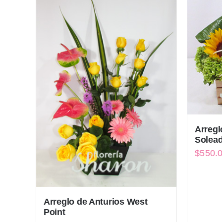
Arregl
Solea
$
550.
Arreglo de Anturios West
Point