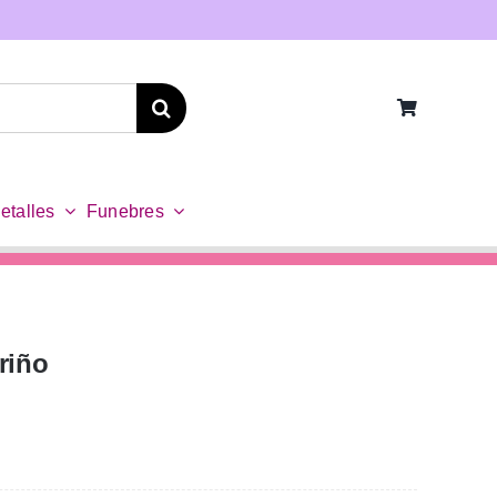
etalles
Funebres
riño