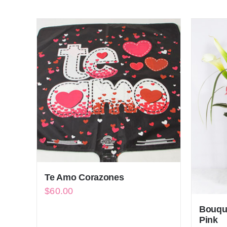
Te Amo Corazones
$
60.00
Bouque
Pink