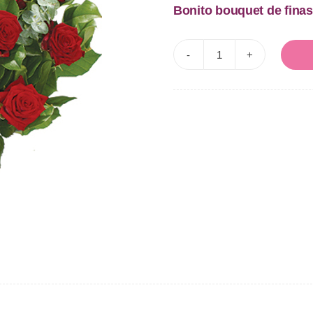
Bonito bouquet de finas
24
Rosas
rojas
Cariño
cantidad