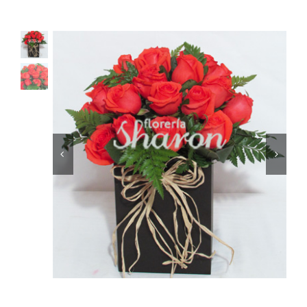
Ellos
Tulipanes
Orquídeas
Tipo de Flor
Por Evento
Detalles
Funebres