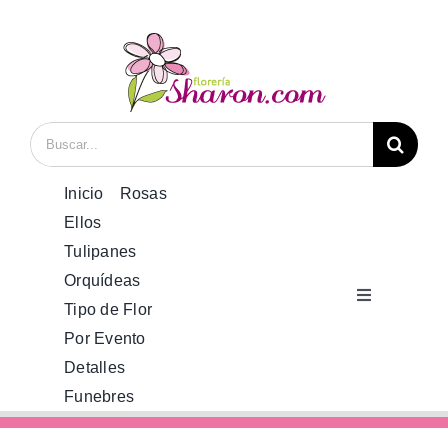
Saltar
al
contenido
Buscar:
Inicio
Rosas
Ellos
Tulipanes
Orquídeas
Toggle
Tipo de Flor
Navigation
Por Evento
Inicio
Detalles
Funebres
Rosas