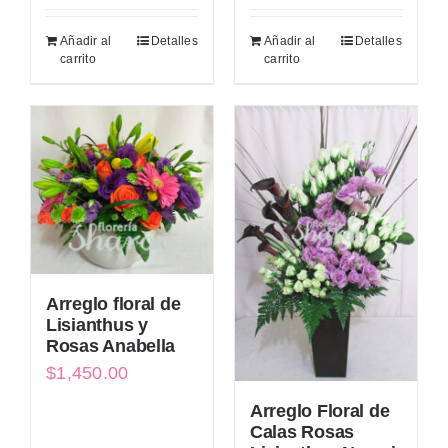
original
actual
Añadir al
Detalles
Añadir al
Detalles
era:
es:
carrito
carrito
$1,300.00.
$1,200.00.
Arreglo floral de
Lisianthus y
Rosas Anabella
$
1,450.00
Arreglo Floral de
Calas Rosas