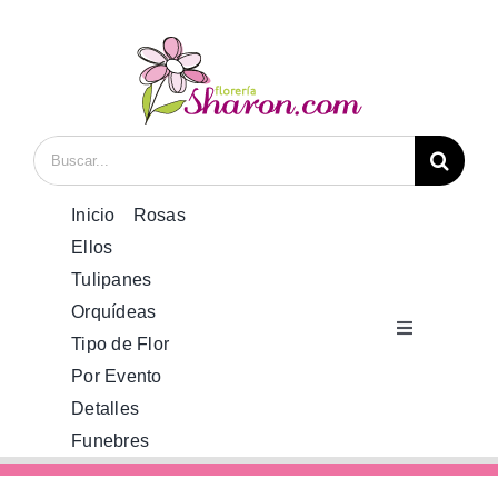
Saltar
al
contenido
Buscar:
Inicio
Rosas
Ellos
Tulipanes
Orquídeas
Toggle
Tipo de Flor
Navigation
Por Evento
Inicio
Detalles
Funebres
Rosas