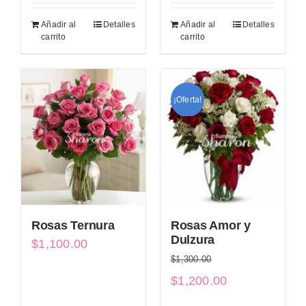
Añadir al
Detalles
Añadir al
Detalles
carrito
carrito
¡Oferta!
Rosas Ternura
Rosas Amor y
Dulzura
$
1,100.00
$
1,300.00
El
El
$
1,200.00
precio
precio