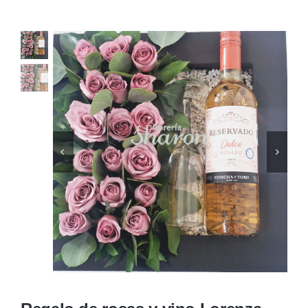
Ellos
Tulipanes
Orquídeas
Tipo de Flor
Por Evento
Detalles
Funebres