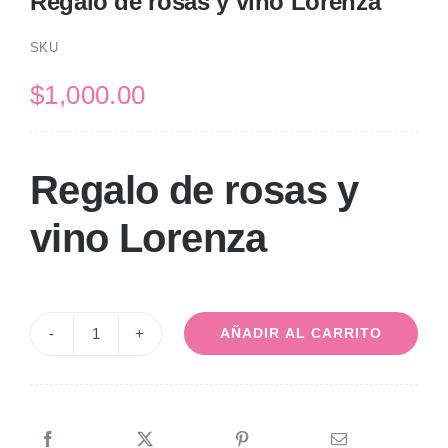
Regalo de rosas y vino Lorenza
SKU
$
1,000.00
Regalo de rosas y
vino Lorenza
AÑADIR AL CARRITO
Regalo
de
rosas
y