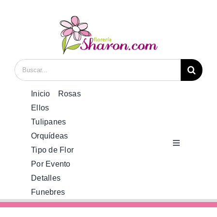
Saltar
al
contenido
Buscar:
Inicio
Rosas
Ellos
Tulipanes
Orquídeas
Toggle
Tipo de Flor
Navigation
Por Evento
Inicio
Detalles
Funebres
Rosas