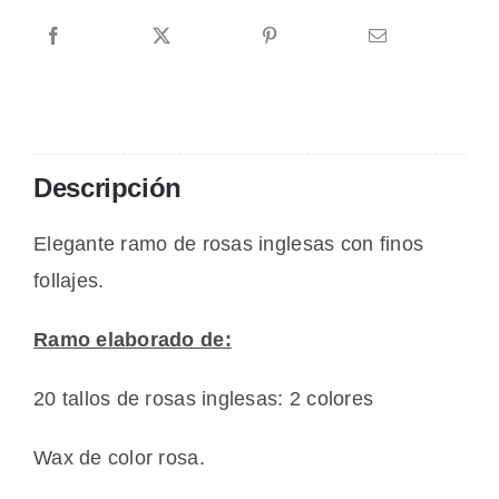
20
rosas
inglesas
Barbie
cantidad
Descripción
Elegante ramo de rosas inglesas con finos
follajes.
Ramo elaborado de:
20 tallos de rosas inglesas: 2 colores
Wax de color rosa.