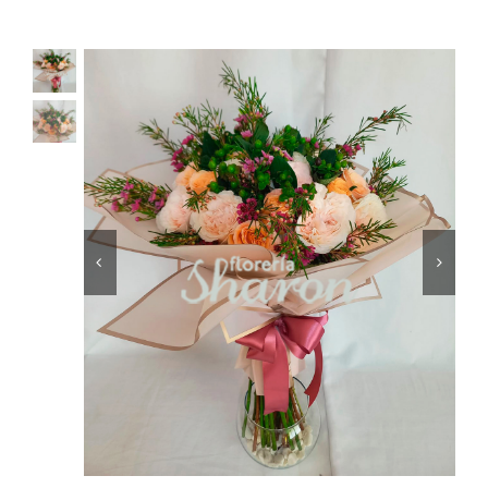
Ellos
Tulipanes
Orquídeas
Tipo de Flor
Por Evento
Detalles
Funebres