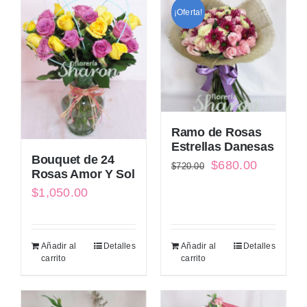
¡Oferta!
Ramo de Rosas
Estrellas Danesas
Bouquet de 24
El
El
$
680.00
$
720.00
Rosas Amor Y Sol
precio
precio
$
1,050.00
original
actual
era:
es:
Añadir al
Detalles
Añadir al
Detalles
$720.00.
$680.00.
carrito
carrito