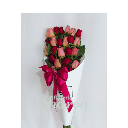
Ellos
Tulipanes
Orquídeas
Tipo de Flor
Por Evento
Detalles
Funebres