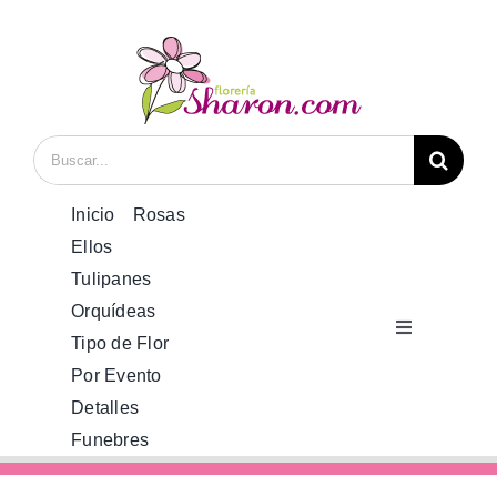
Saltar
al
contenido
Buscar:
Inicio
Rosas
Ellos
Tulipanes
Orquídeas
Toggle
Tipo de Flor
Navigation
Por Evento
Inicio
Detalles
Funebres
Rosas