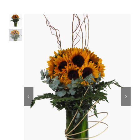
Ellos
Tulipanes
Orquídeas
Tipo de Flor
Por Evento
Detalles
Funebres