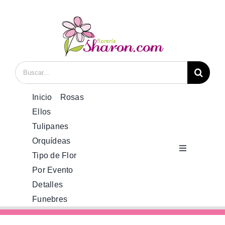
Saltar
al
contenido
Buscar:
Inicio
Rosas
Ellos
Tulipanes
Orquídeas
Toggle
Tipo de Flor
Navigation
Por Evento
Inicio
Detalles
Funebres
Rosas