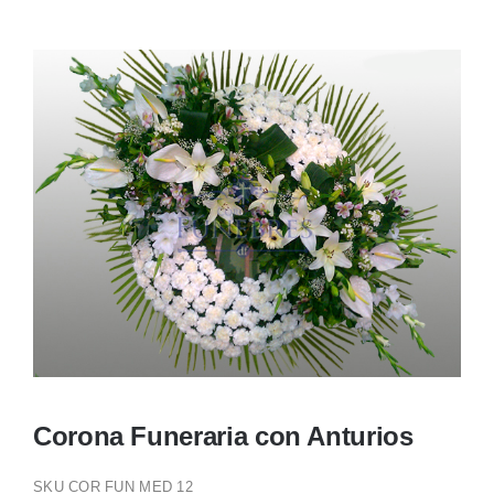
Ellos
Tulipanes
Orquídeas
Tipo de Flor
Por Evento
Detalles
Corona Funeraria con Anturios
Funebres
SKU
COR FUN MED 12