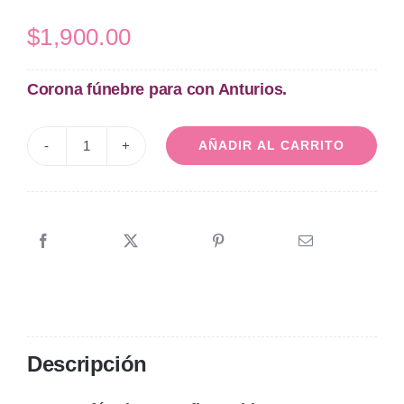
$
1,900.00
Corona fúnebre para con Anturios.
AÑADIR AL CARRITO
Corona
Funeraria
con
Anturios
cantidad
Descripción