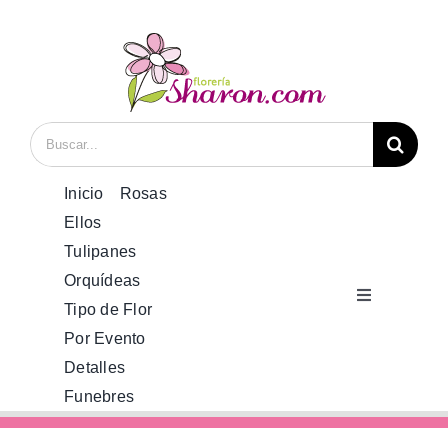
Saltar
al
contenido
Buscar:
Inicio
Rosas
Ellos
Tulipanes
Orquídeas
Toggle
Tipo de Flor
Navigation
Por Evento
Inicio
Detalles
Funebres
Rosas