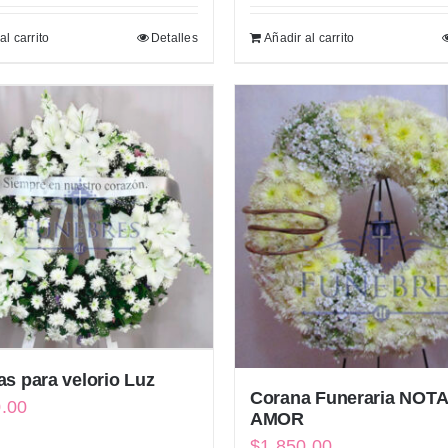
al carrito
Detalles
Añadir al carrito
s para velorio Luz
Corana Funeraria NOT
0.00
AMOR
$
1,850.00