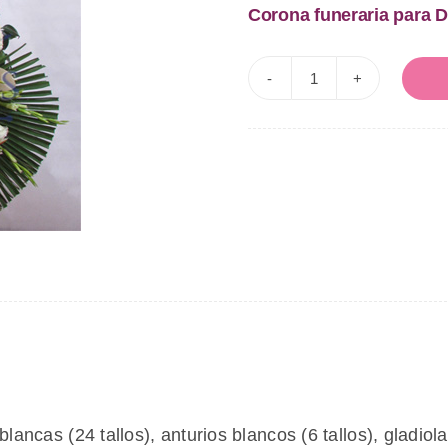
Corona funeraria para 
Corona
de
condolencias
ABANICO
cantidad
lancas (24 tallos), anturios blancos (6 tallos), gladio