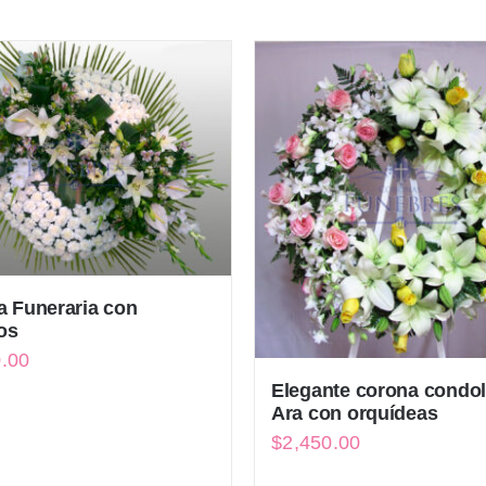
 Funeraria con
os
0.00
Elegante corona condo
Ara con orquídeas
$
2,450.00