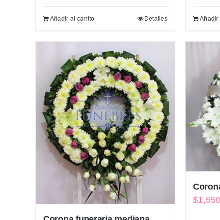
Añadir al carrito
Detalles
Añadir 
Corona
$
1,55
Corona funeraria mediana