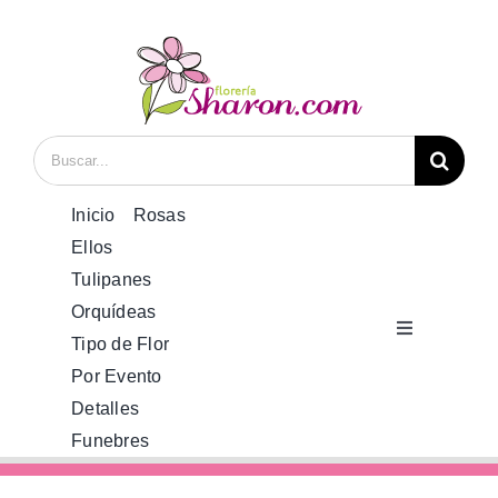
Saltar
al
contenido
Buscar:
Inicio
Rosas
Ellos
Tulipanes
Orquídeas
Toggle
Tipo de Flor
Navigation
Por Evento
Inicio
Detalles
Funebres
Rosas