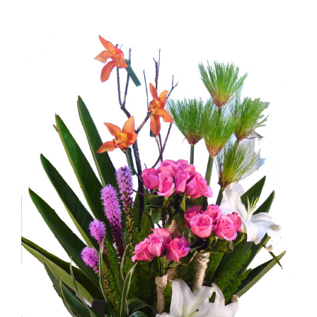
Ellos
Tulipanes
Orquídeas
Tipo de Flor
Por Evento
Detalles
Funebres