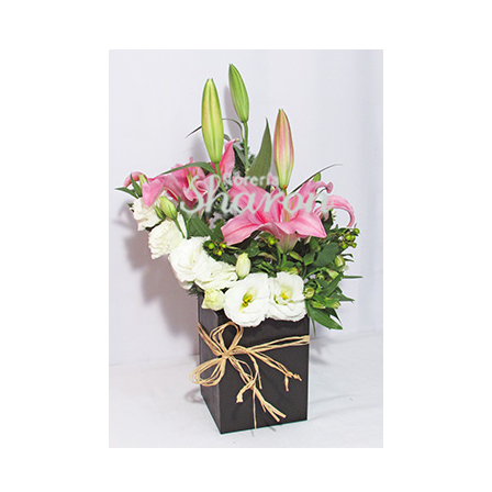
Ellos
Tulipanes
Orquídeas
Tipo de Flor
Por Evento
Detalles
Funebres