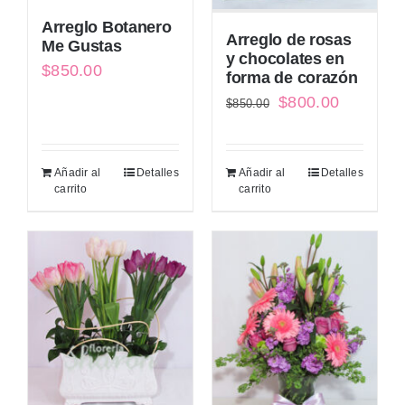
Arreglo Botanero
Arreglo de rosas
Me Gustas
y chocolates en
$
850.00
forma de corazón
El
El
$
800.00
$
850.00
precio
precio
original
actual
Añadir al
Detalles
Añadir al
Detalles
era:
es:
carrito
carrito
$850.00.
$800.00.