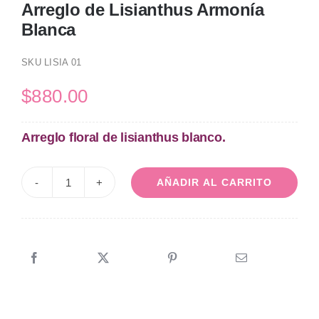
Arreglo de Lisianthus Armonía
Blanca
SKU
LISIA 01
$
880.00
Arreglo floral de lisianthus blanco.
AÑADIR AL CARRITO
Arreglo
de
Lisianthus
Armonía
Blanca
cantidad