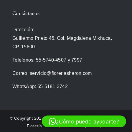
Contáctanos
Dirección:
Guillermo Prieto 45, Col. Magdalena Mixhuca,
CP. 15800.
Teléfonos:
55-5740-4507
y
7997
Correo:
servicio@floreriasharon.com
WhatsApp:
55-5181-3742
© Copyright 2012 - 2026 | Todos los derechos reservados
¿Cómo puedo ayudarte?
Florería Sharon | Diseño web por
Tingdil