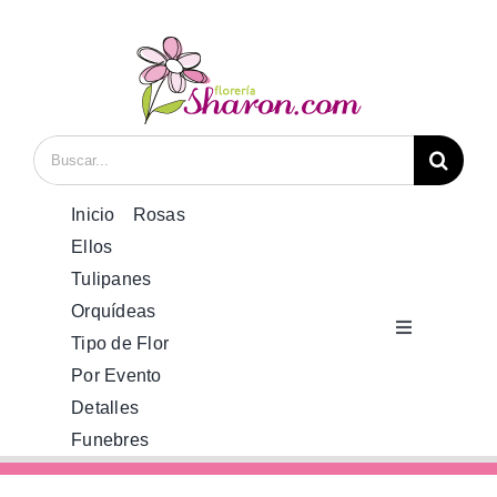
Saltar
al
contenido
Buscar:
Inicio
Rosas
Ellos
Tulipanes
Orquídeas
Toggle
Tipo de Flor
Navigation
Por Evento
Inicio
Detalles
Funebres
Rosas