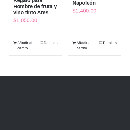
Regalo para
Napoleón
Hombre de fruta y
$
1,400.00
vino tinto Ares
$
1,050.00
Añadir al
Detalles
Añadir al
Detalles
carrito
carrito