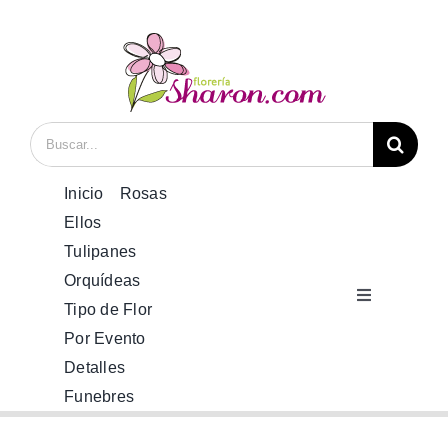
Saltar
al
contenido
Buscar:
Inicio
Rosas
Ellos
Tulipanes
Orquídeas
Toggle
Tipo de Flor
Navigation
Por Evento
Inicio
Detalles
Funebres
Rosas