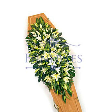
Ellos
Tulipanes
Orquídeas
Tipo de Flor
Por Evento
Detalles
Funebres