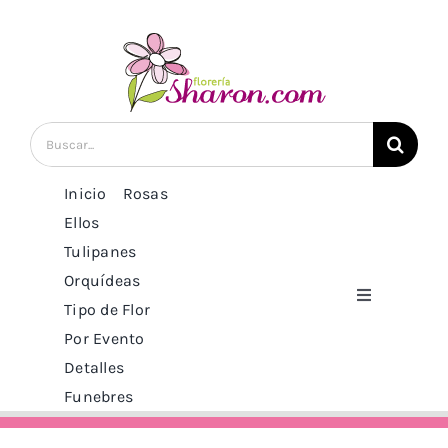
Saltar
al
contenido
Buscar:
Inicio
Rosas
Ellos
Tulipanes
Orquídeas
Toggle
Tipo de Flor
Navigation
Por Evento
Inicio
Detalles
Funebres
Rosas