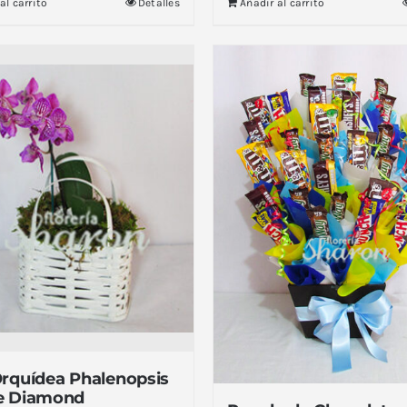
al carrito
Detalles
Añadir al carrito
Orquídea Phalenopsis
e Diamond