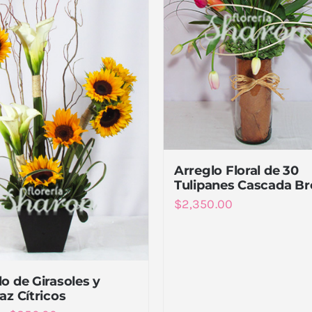
Arreglo Floral de 30
Tulipanes Cascada B
$
2,350.00
o de Girasoles y
az Cítricos