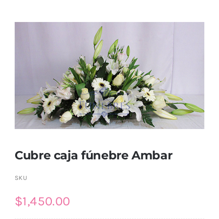
Ellos
Tulipanes
Orquídeas
Tipo de Flor
Por Evento
Cubre caja fúnebre Ambar
Detalles
SKU
$
1,450.00
Funebres