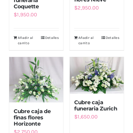
funeraria
Coquette
$
2,950.00
$
1,950.00
Añadir al
Detalles
Añadir al
Detalles
carrito
carrito
Cubre caja
funeraria Zurich
Cubre caja de
$
1,650.00
finas flores
Horizonte
$
2,750.00