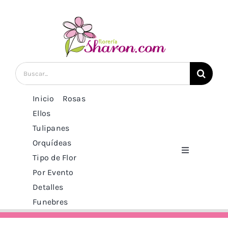
Saltar
al
contenido
Buscar:
Inicio
Rosas
Ellos
Tulipanes
Orquídeas
Toggle
Tipo de Flor
Navigation
Por Evento
Inicio
Detalles
Funebres
Rosas