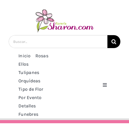
Saltar
al
contenido
Buscar:
Inicio
Rosas
Ellos
Tulipanes
Orquídeas
Toggle
Tipo de Flor
Navigation
Por Evento
Inicio
Detalles
Funebres
Rosas