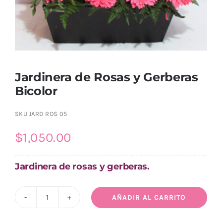
Jardinera de Rosas y Gerberas
Bicolor
SKU
JARD ROS 05
$
1,050.00
Jardinera de rosas y gerberas.
AÑADIR AL CARRITO
Jardinera
de