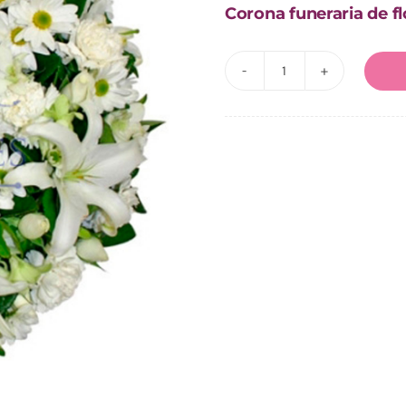
Corona funeraria de fl
Corona
Funeraria
de
Paz
cantidad