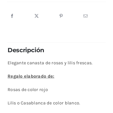
de
rosas
y
lilis
Alhelí
cantidad
Descripción
Elegante canasta de rosas y lilis frescas.
Regalo elaborado de:
Rosas de color rojo
Lilis o Casablanca de color blanco.