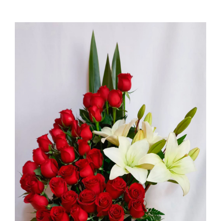
Ellos
Tulipanes
Orquídeas
Tipo de Flor
Por Evento
Detalles
Funebres