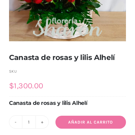
Canasta de rosas y lilis Alhelí
SKU
$
1,300.00
Canasta de rosas y lilis Alhelí
AÑADIR AL CARRITO
Canasta