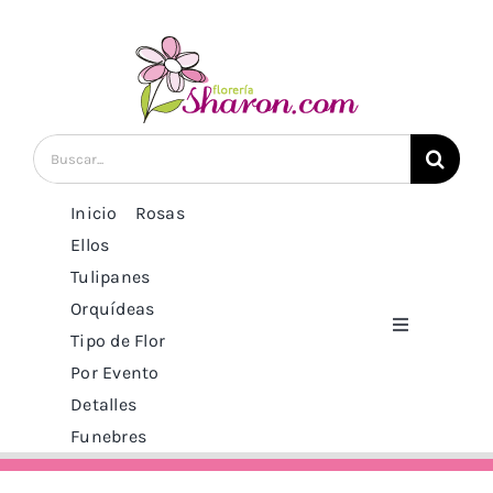
Saltar
al
contenido
Buscar:
Inicio
Rosas
Ellos
Tulipanes
Orquídeas
Toggle
Tipo de Flor
Navigation
Por Evento
Inicio
Detalles
Funebres
Rosas