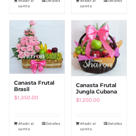
Añadir al
Detalles
Añadir al
Detalles
era:
es:
carrito
carrito
$1,650.00.
$1,500
Canasta Frutal
Canasta Frutal
Brasil
Jungla Cubana
$
1,350.00
$
1,250.00
Añadir al
Detalles
Añadir al
Detalles
carrito
carrito