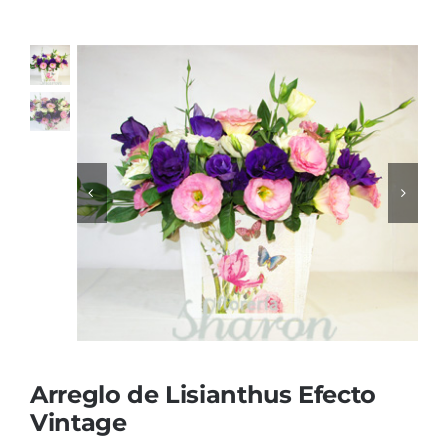
Ellos
Tulipanes
Orquídeas
Tipo de Flor
Por Evento
Detalles
Arreglo de Lisianthus Efecto
Vintage
Funebres