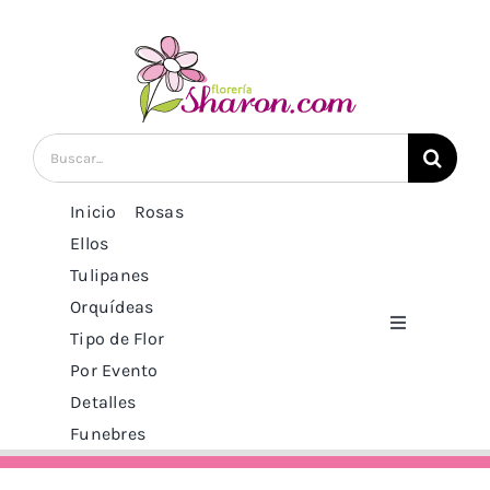
Saltar
al
contenido
Buscar:
Inicio
Rosas
Ellos
Tulipanes
Orquídeas
Toggle
Tipo de Flor
Navigation
Por Evento
Inicio
Detalles
Funebres
Rosas