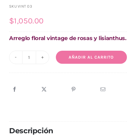
SKU
VINT 03
$
1,050.00
Arreglo floral vintage de rosas y lisianthus.
AÑADIR AL CARRITO
Arreglo
de
Lisianthus
Efecto
Vintage
cantidad
Descripción