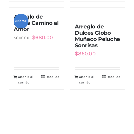
Arreglo de
¡Oferta!
Rosas Camino al
Arreglo de
Amor
Dulces Globo
El
El
$
680.00
$
800.00
Muñeco Peluche
Sonrisas
precio
precio
$
850.00
original
actual
era:
es:
$800.00.
$680.00.
Añadir al
Detalles
Añadir al
Detalles
carrito
carrito