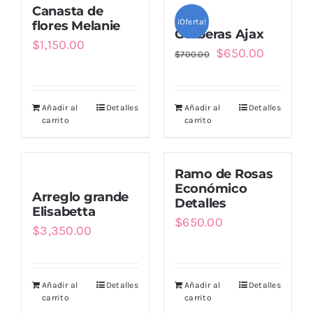
Canasta de
¡Oferta!
flores Melanie
Gerberas Ajax
$
1,150.00
El
El
$
650.00
$
700.00
precio
precio
original
actual
Añadir al
Detalles
Añadir al
Detalles
era:
es:
carrito
carrito
$700.00.
$650.00
Ramo de Rosas
Económico
Arreglo grande
Detalles
Elisabetta
$
650.00
$
3,350.00
Añadir al
Detalles
Añadir al
Detalles
carrito
carrito