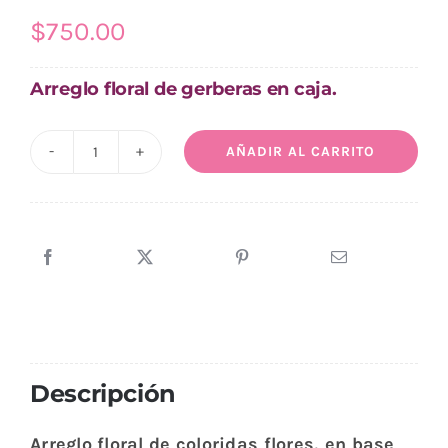
$
750.00
Arreglo floral de gerberas en caja.
AÑADIR AL CARRITO
Arreglo
de
Gerberas
Psicodelia
cantidad
Descripción
Arreglo floral de coloridas flores, en base