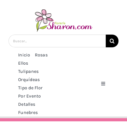
Saltar
al
contenido
Buscar:
Inicio
Rosas
Ellos
Tulipanes
Orquídeas
Toggle
Tipo de Flor
Navigation
Por Evento
Inicio
Detalles
Funebres
Rosas