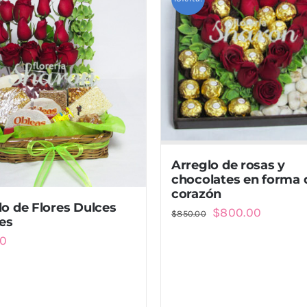
Arreglo de rosas y
chocolates en forma 
corazón
lo de Flores Dulces
El
El
$
800.00
$
850.00
les
precio
precio
00
original
actual
era:
es:
$850.00.
$800.00