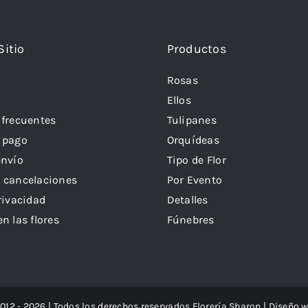
Sitio
Productos
Rosas
Ellos
 frecuentes
Tulipanes
 pago
Orquídeas
envío
Tipo de Flor
 cancelaciones
Por Evento
rivacidad
Detalles
n las flores
Fúnebres
012 - 2026 | Todos los derechos reservados Florería Sharon | Diseño 