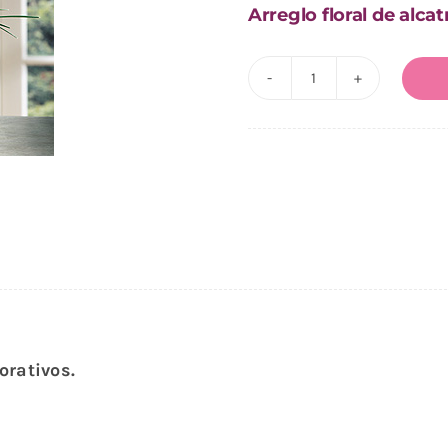
Arreglo floral de alcat
Arreglo
de
Alcatraz
Cielo
cantidad
orativos.