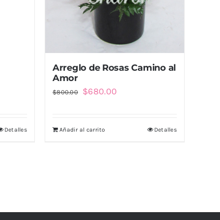
Arreglo de Rosas Camino al
Amor
El
El
$
680.00
$
800.00
precio
precio
original
actual
Detalles
Añadir al carrito
Detalles
era:
es:
$800.00.
$680.00.